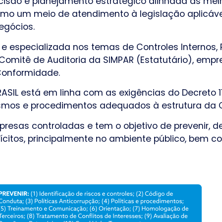
são e planejamento estratégico alinhada às melh
mo um meio de atendimento à legislação aplicáve
egócios.
e especializada nos temas de Controles Internos,
o Comitê de Auditoria da SIMPAR (Estatutário), emp
 Conformidade.
IL está em linha com as exigências do Decreto 11
ismos e procedimentos adequados à estrutura da
resas controladas e tem o objetivo de prevenir, d
ilícitos, principalmente no ambiente público, bem co